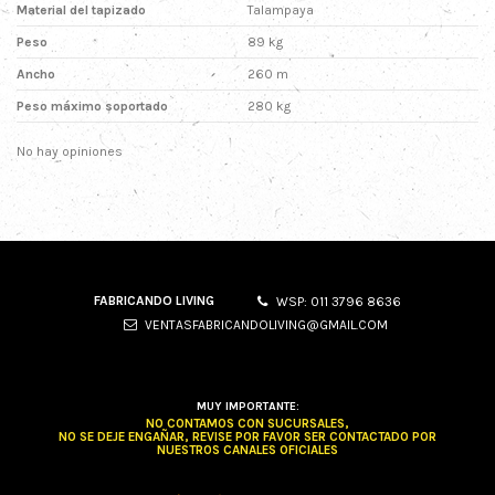
Material del tapizado
Talampaya
Peso
89 kg
Ancho
260 m
Peso máximo soportado
280 kg
No hay opiniones
FABRICANDO LIVING
WSP: 011 3796 8636
VENTASFABRICANDOLIVING@GMAIL.COM